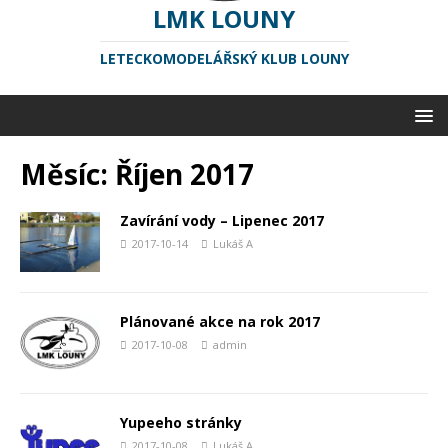
LMK LOUNY
LETECKOMODELÁŘSKÝ KLUB LOUNY
Měsíc:
Říjen 2017
Zavírání vody – Lipenec 2017
2017-10-14
Lukáš A
Plánované akce na rok 2017
2017-10-08
admin
Yupeeho stránky
2017-10-08
Lukáš A