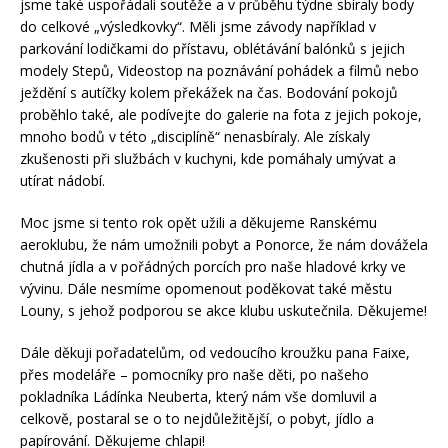
jsme také uspořádali soutěže a v průběhu týdne sbíraly body
do celkové „výsledkovky“. Měli jsme závody například v
parkování lodičkami do přístavu, oblétávání balónků s jejich
modely Stepů, Videostop na poznávání pohádek a filmů nebo
ježdění s autíčky kolem překážek na čas. Bodování pokojů
proběhlo také, ale podívejte do galerie na fota z jejich pokoje,
mnoho bodů v této „disciplíně“ nenasbíraly. Ale získaly
zkušenosti při službách v kuchyni, kde pomáhaly umývat a
utírat nádobí.
Moc jsme si tento rok opět užili a děkujeme Ranskému
aeroklubu, že nám umožnili pobyt a Ponorce, že nám dovážela
chutná jídla a v pořádných porcích pro naše hladové krky ve
vývinu. Dále nesmíme opomenout poděkovat také městu
Louny, s jehož podporou se akce klubu uskutečnila. Děkujeme!
Dále děkuji pořadatelům, od vedoucího kroužku pana Faixe,
přes modeláře – pomocníky pro naše děti, po našeho
pokladníka Ládínka Neuberta, který nám vše domluvil a
celkově, postaral se o to nejdůležitější, o pobyt, jídlo a
papírování. Děkujeme chlapi!