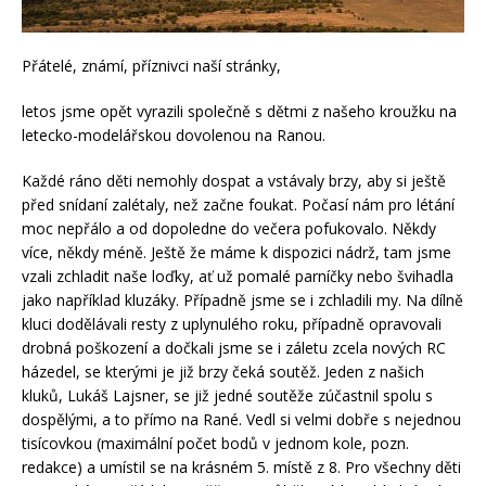
Přátelé, známí, příznivci naší stránky,
letos jsme opět vyrazili společně s dětmi z našeho kroužku na
letecko-modelářskou dovolenou na Ranou.
Každé ráno děti nemohly dospat a vstávaly brzy, aby si ještě
před snídaní zalétaly, než začne foukat. Počasí nám pro létání
moc nepřálo a od dopoledne do večera pofukovalo. Někdy
více, někdy méně. Ještě že máme k dispozici nádrž, tam jsme
vzali zchladit naše loďky, ať už pomalé parníčky nebo švihadla
jako například kluzáky. Případně jsme se i zchladili my. Na dílně
kluci dodělávali resty z uplynulého roku, případně opravovali
drobná poškození a dočkali jsme se i záletu zcela nových RC
házedel, se kterými je již brzy čeká soutěž. Jeden z našich
kluků, Lukáš Lajsner, se již jedné soutěže zúčastnil spolu s
dospělými, a to přímo na Rané. Vedl si velmi dobře s nejednou
tisícovkou (maximální počet bodů v jednom kole, pozn.
redakce) a umístil se na krásném 5. místě z 8. Pro všechny děti