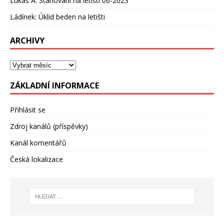
Lukáš A
:
Stanování na letišti 06-2023
Ládínek
:
Úklid beden na letišti
ARCHIVY
ZÁKLADNÍ INFORMACE
Přihlásit se
Zdroj kanálů (příspěvky)
Kanál komentářů
Česká lokalizace