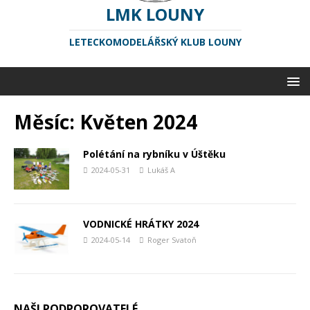
LMK LOUNY
LETECKOMODELÁŘSKÝ KLUB LOUNY
Měsíc:
Květen 2024
Polétání na rybníku v Úštěku
2024-05-31
Lukáš A
VODNICKÉ HRÁTKY 2024
2024-05-14
Roger Svatoň
NAŠI PODPOROVATELÉ